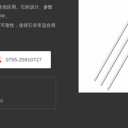
其他应⽤。它的设计、参数
⽤中。
及⾼可靠性，使得它⾮常适合⽤
0755-25910727
服务