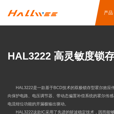
产品
HAL3222 ⾼灵敏度
HAL3222是⼀款基于BCD技术的双极锁存型霍尔效
向保护电路、电压调节器、带动态偏置补偿系统的霍尔传感
电流钳位功能的开漏极输出驱动。
HAL3222这款IC采⽤了先进的斩波稳定技术，因⽽