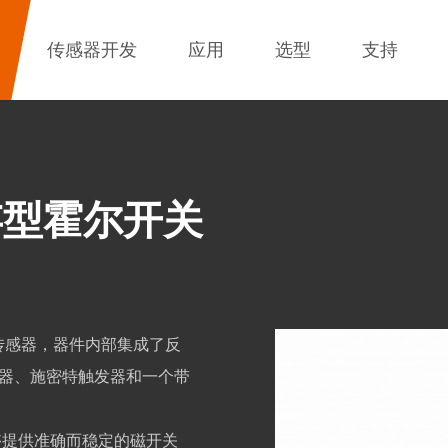
传感器开发
应用
选型
支持
锁存型霍尔开关
应传感器，器件内部集成了反
器、施密特触发器和⼀个带
能够提供准确⽽稳定的磁开关