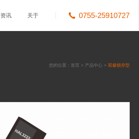
0755-25910727
资讯
关于
您的位置：
首页
>
产品中心
>
双极锁存型