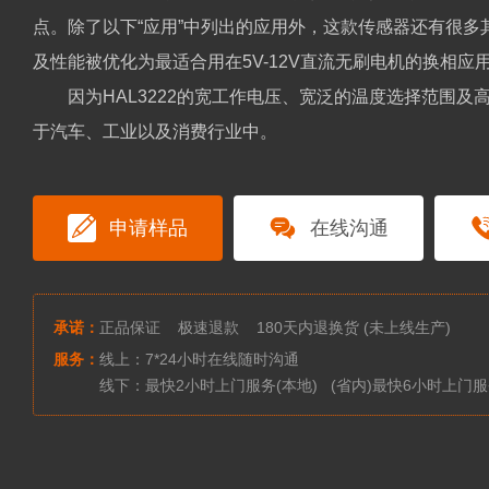
点。除了以下“应⽤”中列出的应⽤外，这款传感器还有很多
及性能被优化为最适合⽤在5V-12V直流⽆刷电机的换相应
因为HAL3222的宽⼯作电压、宽泛的温度选择范围
于汽⻋、⼯业以及消费⾏业中。
申请样品
在线沟通
承诺：
正品保证 极速退款 180天内退换货 (未上线生产)
服务：
线上：7*24小时在线随时沟通
线下：最快2小时上门服务(本地) (省内)最快6小时上门