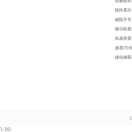
双极锁存
线性霍尔
磁阻开关
微功耗霍
风扇类霍
速度/方向
锑化铟霍
'); })();