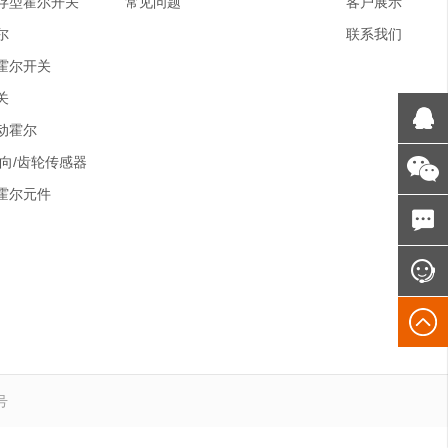
存型霍尔开关
常见问题
客户展示
尔
联系我们
霍尔开关
关
动霍尔
方向/齿轮传感器
霍尔元件
号