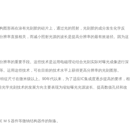
构图形画在涂有光刻胶的硅片上，通过光的照射，光刻胶的成分发生化学反
分辨率直接相关，而减小照射光源的波长是提高分辨率的最有效途径。因为这
分辨率的重要手段。这些技术是运用电磁理论结合光刻实际对曝光成像进行深
等。运用这些技术，可在目前的技术水平上获得更高分辨率的光刻图形。
其特征尺寸在微米级以上。90年代以来，为了适应IC集成度逐步提高的要求，相
。目前光学光刻技术的发展方向主要表现为缩短曝光光源波长、提高数值孔径和改
ＥＭＳ器件等微纳结构器件的制备。