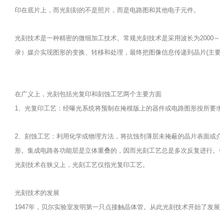
印在底片上，而光刻刻的不是照片，而是电路图和其他电子元件。
光刻技术是一种精密的微细加工技术。常规光刻技术是采用波长为2000
录）媒介实现图形的变换、转移和处理，最终把图像信息传递到晶片(主要
在广义上，光刻包括光复印和刻蚀工艺两个主要方面
1、光复印工艺：经曝光系统将预制在掩模版上的器件或电路图形按所要
2、刻蚀工艺：利用化学或物理方法，将抗蚀剂薄层未掩蔽的晶片表面或
形。集成电路各功能层是立体重叠的，因而光刻工艺总是多次反复进行。
光刻技术在狭义上，光刻工艺仅指光复印工艺。
光刻技术的发展
1947年，贝尔实验室发明第一只点接触晶体管。从此光刻技术开始了发