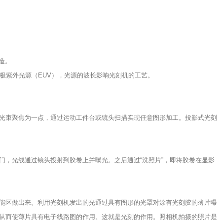
造。
、极紫外光源（EUV），光源的波长影响光刻机的工艺。
光束聚焦为一点，通过运动工件台或镜头扫描实现任意图形加工。投影式光刻
门，光线通过镜头投射到胶卷上并曝光。之后通过“洗照片”，即将胶卷在显影
能区做出来。利用光刻机发出的光通过具有图形的光罩对涂有光刻胶的薄片曝
从而使薄片具有电子线路图的作用。这就是光刻的作用。照相机拍摄的照片是