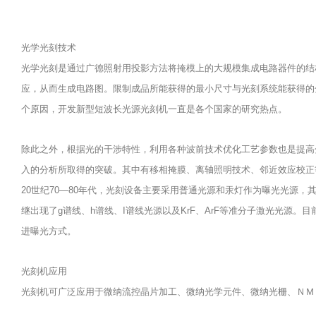
光学光刻技术
光学光刻是通过广德照射用投影方法将掩模上的大规模集成电路器件的结
应，从而生成电路图。限制成品所能获得的最小尺寸与光刻系统能获得的
个原因，开发新型短波长光源光刻机一直是各个国家的研究热点。
除此之外，根据光的干涉特性，利用各种波前技术优化工艺参数也是提高
入的分析所取得的突破。其中有移相掩膜、离轴照明技术、邻近效应校正
20世纪70—80年代，光刻设备主要采用普通光源和汞灯作为曝光光源，
继出现了g谱线、h谱线、I谱线光源以及KrF、ArF等准分子激光光源
进曝光方式。
光刻机应用
光刻机可广泛应用于微纳流控晶片加工、微纳光学元件、微纳光栅、ＮＭ