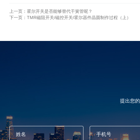
上一页：
霍尔开关是否能够替代干簧管呢？
下一页：
TMR磁阻开关/磁控开关/霍尔器件晶圆制作过程（上）
提出您的