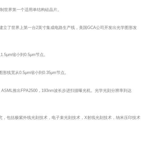
研制世界第一个适用单结构硅晶片。
0，并且建立了世界上第一台2英寸集成电路生产线，美国GCA公司开发出光学图形发
5μm缩小到0.5μm节点。
线宽从0.5μm缩小到0.35μm节点。
机；ASML推出FPA2500，193nm波长步进扫描曝光机。光学光刻分辨率到达
在研究，包括极紫外线光刻技术，电子束光刻技术，X射线光刻技术，纳米压印技术