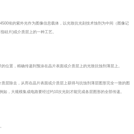
～4500埃的紫外光作为图像信息载体，以光致抗光刻技术蚀剂为中间（图像记
指硅片)或介质层上的一种工艺。
求的位置，精确传递到预涂在晶片表面或介质层上的光致抗蚀剂薄层上。
介质层除去，从而在晶片表面或介质层上获得与抗蚀剂薄层图形完全一致的图
例如，大规模集成电路要经过约10次光刻才能完成各层图形的全部传递。
展。