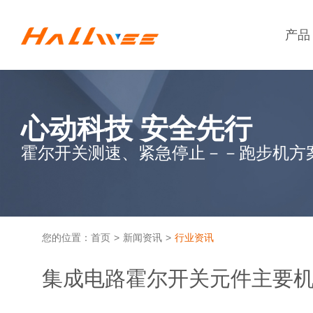
产品
爱美 是女人的天性－
超低功耗霍尔开关
HAL248/HAL248R/HAL250
您的位置：
首页
>
新闻资讯
>
行业资讯
集成电路霍尔开关元件主要