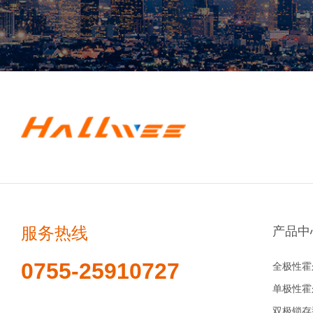
服务热线
产品中
0755-25910727
全极性霍
单极性霍
双极锁存