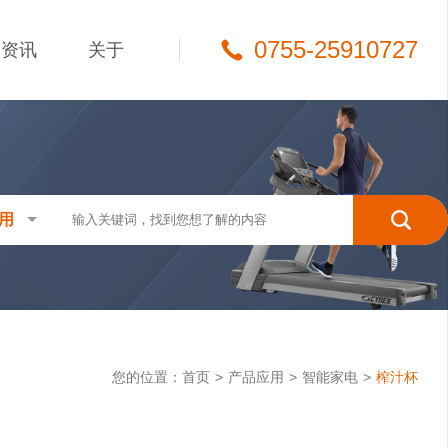
0755-25910727
资讯
关于
用
您的位置：
首页
>
产品应用
>
智能家电
>
榨汁杯